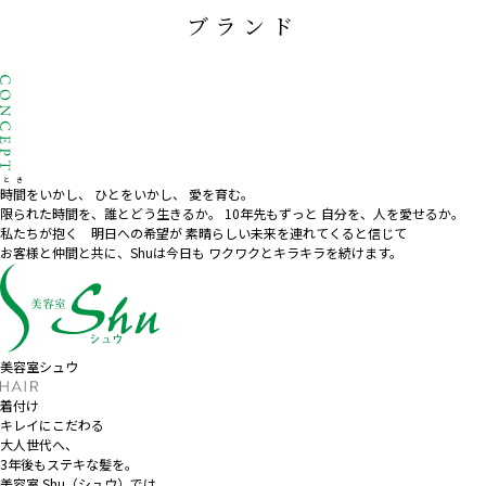
ブランド
とき
時間
をいかし、
ひとをいかし、
愛を育む。
限られた時間を、誰とどう生きるか。
10
年先もずっと 自分を、人を愛せるか。
私たちが抱く 明日への希望が
素晴らしい未来を連れてくると信じて
お客様と仲間と共に、
Shuは今日も
ワクワクとキラキラを続けます。
美容室シュウ
着付け
キレイにこだわる
大人世代へ、
3年後もステキな髪を。
美容室 Shu（シュウ）では