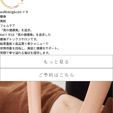
wellbeing&care イタ
痩身
美肌
フェムケア
「真の健康美」を追求。
ita(イタ)は「真の健康美」を追求した
痩身デトックスサロンです。
結果重視×高品質×希少メニューで
体質改善を目指し、
美容と健康をサポート。
笑顔で幸せ溢れる毎日を提供します。
もっと見る
ご予約はこちら