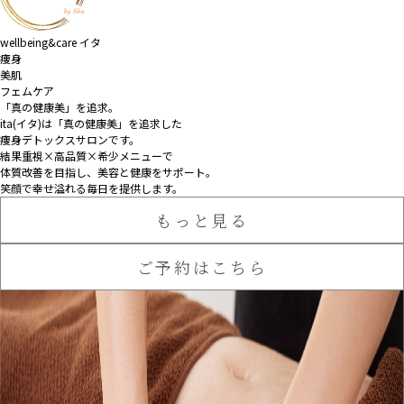
wellbeing&care イタ
痩身
美肌
フェムケア
「真の健康美」を追求。
ita(イタ)は「真の健康美」を追求した
痩身デトックスサロンです。
結果重視×高品質×希少メニューで
体質改善を目指し、
美容と健康をサポート。
笑顔で幸せ溢れる毎日を提供します。
もっと見る
ご予約はこちら