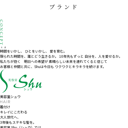
ブランド
とき
時間
をいかし、
ひとをいかし、
愛を育む。
限られた時間を、誰とどう生きるか。
10
年先もずっと 自分を、人を愛せるか。
私たちが抱く 明日への希望が
素晴らしい未来を連れてくると信じて
お客様と仲間と共に、
Shuは今日も
ワクワクとキラキラを続けます。
美容室シュウ
着付け
キレイにこだわる
大人世代へ、
3年後もステキな髪を。
美容室 Shu（シュウ）では