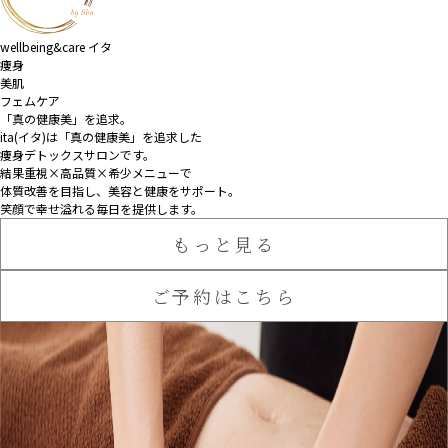
wellbeing&care イタ
痩身
美肌
フェムケア
「真の健康美」を追求。
ita(イタ)は「真の健康美」を追求した
痩身デトックスサロンです。
結果重視×高品質×希少メニューで
体質改善を目指し、
美容と健康をサポート。
笑顔で幸せ溢れる毎日を提供します。
もっと見る
ご予約はこちら